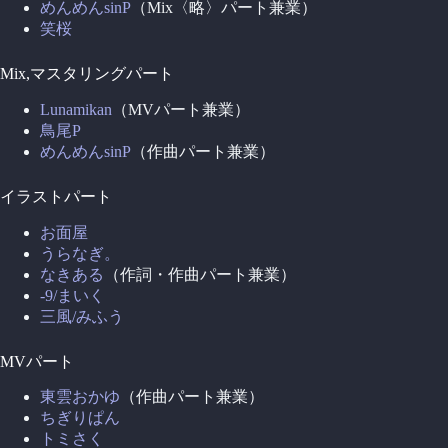
めんめんsinP
（Mix〈略〉パート兼業）
笑桜
Mix,マスタリングパート
Lunamikan
（MVパート兼業）
鳥尾P
めんめんsinP
（作曲パート兼業）
イラストパート
お面屋
うらなぎ。
なきある
（作詞・作曲パート兼業）
-9/まいく
三風/みふう
MVパート
東雲おかゆ
（作曲パート兼業）
ちぎりぱん
トミさく