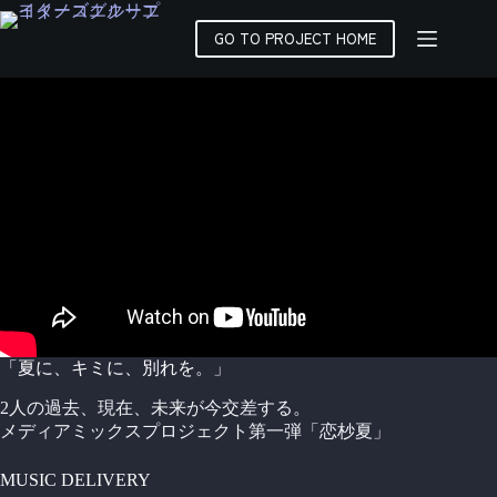
コ
ン
GO TO PROJECT HOME
テ
ン
ツ
へ
ス
キ
ッ
プ
「夏に、キミに、別れを。」
2人の過去、現在、未来が今交差する。
メディアミックスプロジェクト第一弾「恋杪夏」
MUSIC DELIVERY