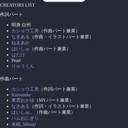
CREATORS LIST
作詞パート
唄身 白州
カショウ工房
（作曲パート兼業）
なきある
（作曲・イラストパート兼業）
ねまあか
はいしゅ
（作曲パート兼業）
はたけ
Pearl
りゅうくん
作曲パート
カショウ工房
（作詞パート兼業）
Kumasuke
東雲おかゆ
（MVパート兼業）
なきある
（作詞・イラストパート兼業）
はいしゅ。
（作曲パート兼業）
ハムおにぎり
未椛_Minagi