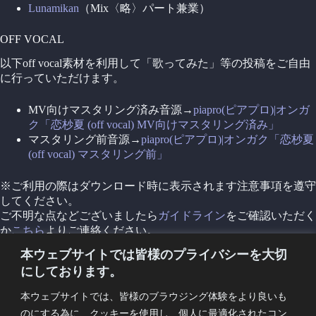
Lunamikan
（Mix〈略〉パート兼業）
OFF VOCAL
以下off vocal素材を利用して「歌ってみた」等の投稿をご自由
に行っていただけます。
MV向けマスタリング済み音源→
piapro(ピアプロ)|オンガ
ク「恋杪夏 (off vocal) MV向けマスタリング済み」
マスタリング前音源→
piapro(ピアプロ)|オンガク「恋杪夏
(off vocal) マスタリング前」
※ご利用の際はダウンロード時に表示されます注意事項を遵守
してください。
ご不明な点などございましたら
ガイドライン
をご確認いただく
か
こちら
よりご連絡ください。
本ウェブサイトでは皆様のプライバシーを大切
©︎2022 YOINOKOE CREATIVE RECORDS
にしております。
ORIGINAL WORKS
本ウェブサイトでは、皆様のブラウジング体験をより良いも
のにする為に、クッキーを使用し、個人に最適化されたコン